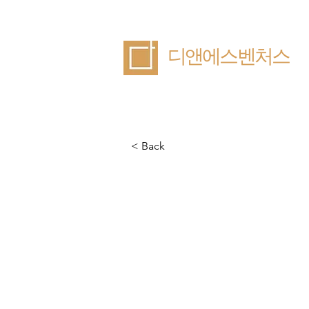
​디앤에스벤처스
< Back