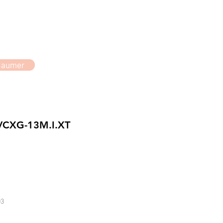
Baumer
VCXG-13M.I.XT
3