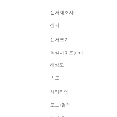
센서제조사
센서
센서크기
픽셀사이즈[um]
​해상도
속도
​셔터타입
모노/컬러