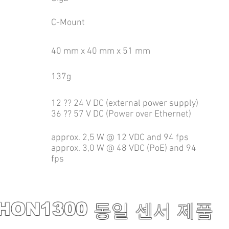
C-Mount
40 mm x 40 mm x 51 mm
137g
12 ?? 24 V DC (external power supply)
36 ?? 57 V DC (Power over Ethernet)
approx. 2,5 W @ 12 VDC and 94 fps
approx. 3,0 W @ 48 VDC (PoE) and 94
fps
HON1300
동일 센서 제