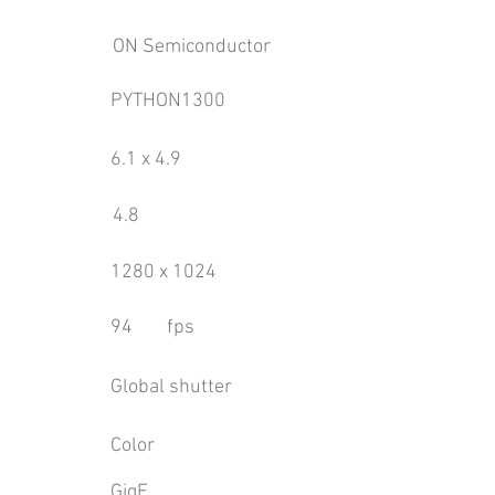
ON Semiconductor
PYTHON1300
6.1 x 4.9
4.8
1280 x 1024
94
fps
Global shutter
Color
GigE