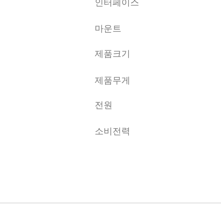
인터페이스
마운트
제품크기
제품무게
전원
소비전력