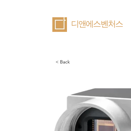
​디앤에스벤처스
< Back