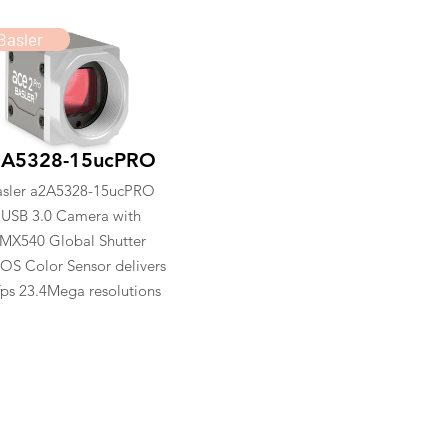
Basler
2A5328-15ucPRO
asler a2A5328-15ucPRO
USB 3.0 Camera with
IMX540 Global Shutter
S Color Sensor delivers
fps 23.4Mega resolutions