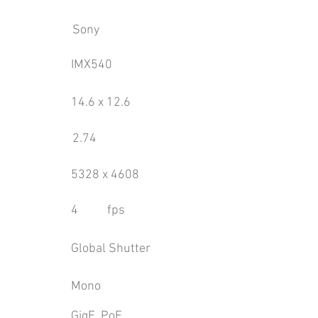
Sony
IMX540
14.6 x 12.6
2.74
5328 x 4608
4
fps
Global Shutter
Mono
GigE, PoE