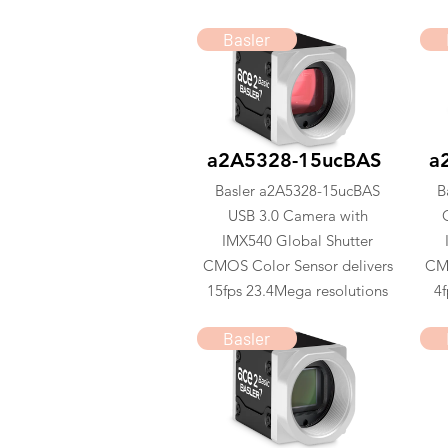
Basler
a2A5328-15ucBAS
a
Basler a2A5328-15ucBAS
B
USB 3.0 Camera with
IMX540 Global Shutter
CMOS Color Sensor delivers
CMO
15fps 23.4Mega resolutions
4f
Basler