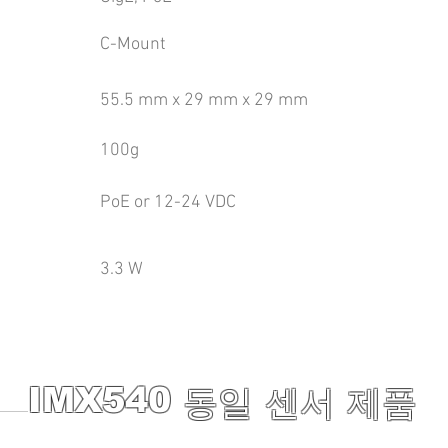
C-Mount
55.5 mm x 29 mm x 29 mm
100g
PoE or 12-24 VDC
3.3 W
IMX540
동일 센서 제