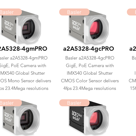
Basler
Basler
2A5328-4gmPRO
a2A5328-4gcPRO
a
asler a2A5328-4gmPRO
Basler a2A5328-4gcPRO
B
GigE, PoE Camera with
GigE, PoE Camera with
IMX540 Global Shutter
IMX540 Global Shutter
S Mono Sensor delivers
CMOS Color Sensor delivers
CMO
ps 23.4Mega resolutions
4fps 23.4Mega resolutions
15
Basler
Basler