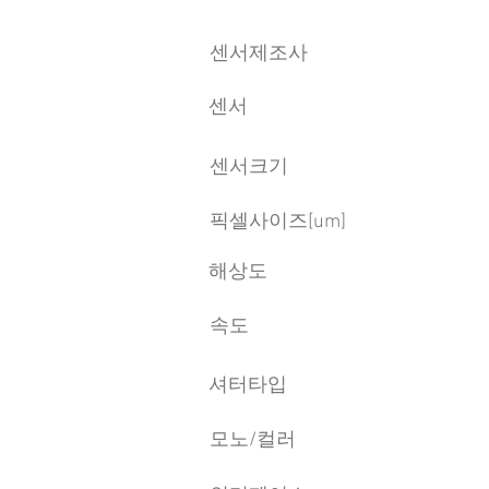
센서제조사
센서
센서크기
픽셀사이즈[um]
​해상도
속도
​셔터타입
모노/컬러