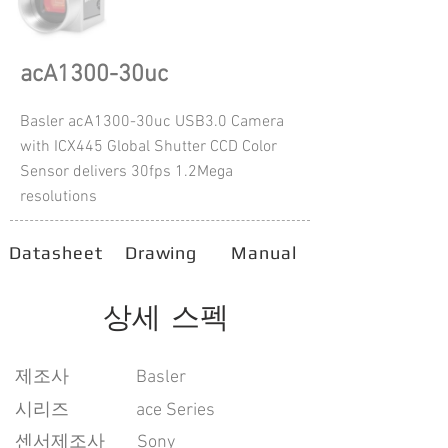
acA1300-30uc
Basler acA1300-30uc USB3.0 Camera
with ICX445 Global Shutter CCD Color
Sensor delivers 30fps 1.2Mega
resolutions
Datasheet
Drawing
Manual
상세 스펙
​제조사
Basler
시리즈
ace Series
센서제조사
Sony