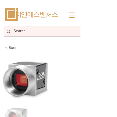
​디앤에스벤처스
< Back