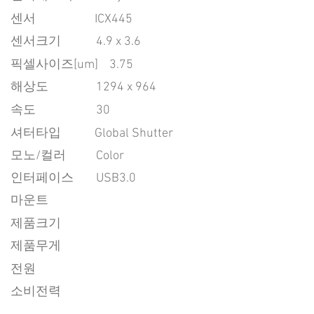
센서
ICX445
센서크기
4.9 x 3.6
픽셀사이즈[um]
3.75
​해상도
1294 x 964
속도
30
​셔터타입
Global Shutter
모노/컬러
Color
인터페이스
USB3.0
마운트
제품크기
제품무게
전원
소비전력