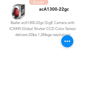
Basler
acA1300-22gc
Basler acA1300-22gc GigE Camera with
ICX445 Global Shutter CCD Color Sensor
delivers 22fps 1.2Mega resolutions
Basler
acA1300-30gm