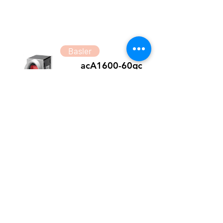
Basler
acA1600-60gc
Basler acA1600-60gc GigE Camera with
EV76C570 Global & Rolling Shutter
CMOS Color Sensor delivers 60fps 2Mega
resolutions