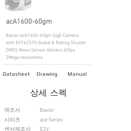
acA1600-60gm
Basler acA1600-60gm GigE Camera
with EV76C570 Global & Rolling Shutter
CMOS Mono Sensor delivers 60fps
2Mega resolutions
Datasheet
Drawing
Manual
상세 스펙
​제조사
Basler
시리즈
ace Series
센서제조사
E2V