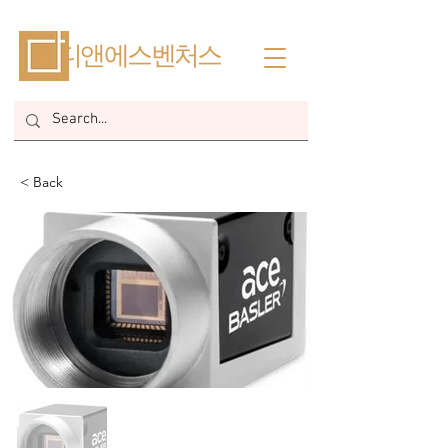
​디앤에스벤처스
< Back