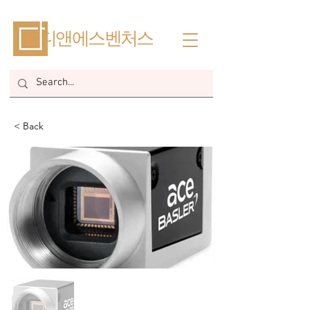
​디앤에스벤처스
< Back