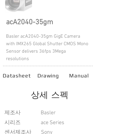
acA2040-35gm
Basler acA2040-35gm GigE Camera
with IMX265 Global Shutter CMOS Mono
Sensor delivers 36fps 3Mega
resolutions
Datasheet
Drawing
Manual
상세 스펙
​제조사
Basler
시리즈
ace Series
센서제조사
Sony