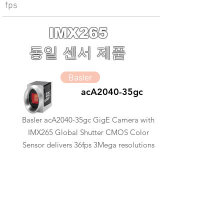
fps
IMX265
동일 센서 제품
Basler
acA2040-35gc
Basler acA2040-35gc GigE Camera with
IMX265 Global Shutter CMOS Color
Sensor delivers 36fps 3Mega resolutions