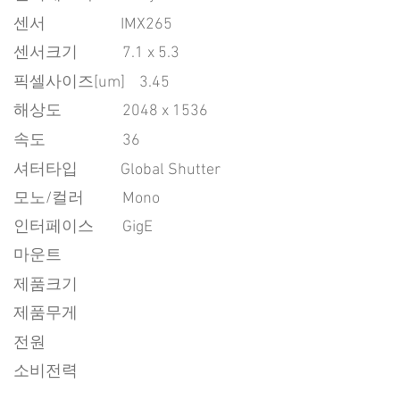
센서
IMX265
센서크기
7.1 x 5.3
픽셀사이즈[um]
3.45
​해상도
2048 x 1536
속도
36
​셔터타입
Global Shutter
모노/컬러
Mono
인터페이스
GigE
마운트
제품크기
제품무게
전원
소비전력