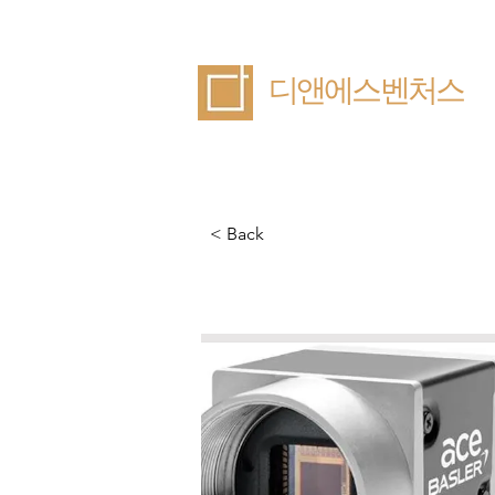
​디앤에스벤처스
< Back