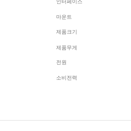
인터페이스
마운트
제품크기
제품무게
전원
소비전력