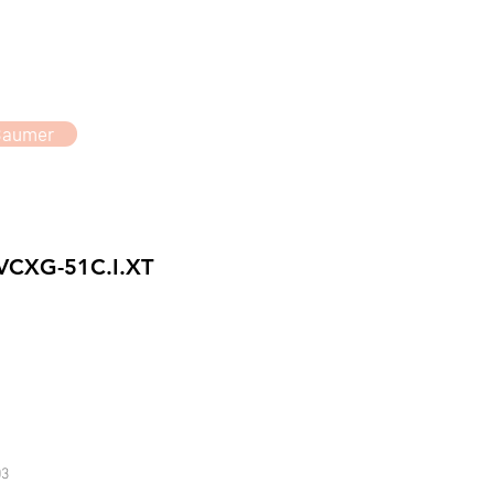
Baumer
VCXG-51C.I.XT
3