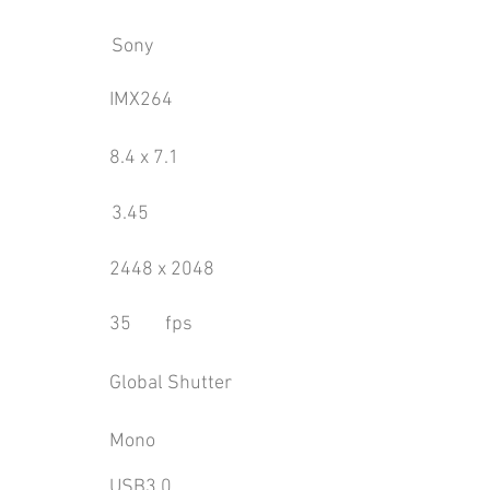
Sony
IMX264
8.4 x 7.1
3.45
2448 x 2048
35
fps
Global Shutter
Mono
USB3.0