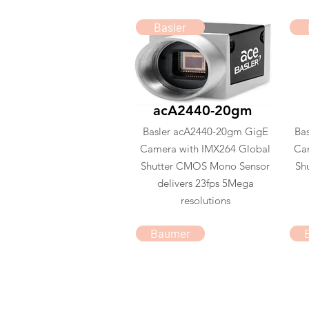
Basler
acA2440-20gm
Basler acA2440-20gm GigE
Ba
Camera with IMX264 Global
Ca
Shutter CMOS Mono Sensor
Sh
delivers 23fps 5Mega
resolutions
Baumer