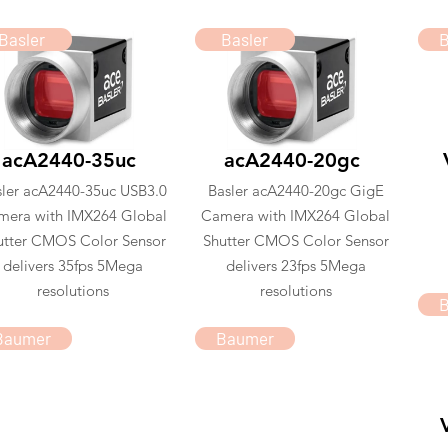
Basler
Basler
acA2440-35uc
acA2440-20gc
sler acA2440-35uc USB3.0
Basler acA2440-20gc GigE
mera with IMX264 Global
Camera with IMX264 Global
utter CMOS Color Sensor
Shutter CMOS Color Sensor
delivers 35fps 5Mega
delivers 23fps 5Mega
resolutions
resolutions
Baumer
Baumer