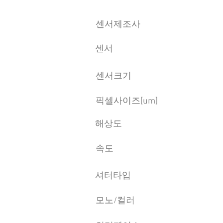
센서제조사
센서
센서크기
픽셀사이즈[um]
​해상도
속도
​셔터타입
모노/컬러