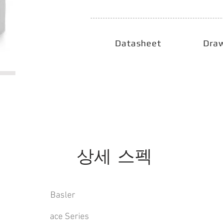
Datasheet
Dra
상세 스펙
Basler
ace Series