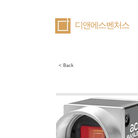
​디앤에스벤처스
< Back