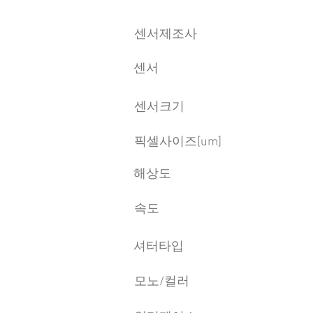
센서제조사
센서
센서크기
픽셀사이즈[um]
​해상도
속도
​셔터타입
모노/컬러