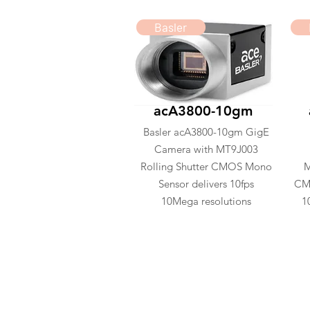
Basler
acA3800-10gm
Basler acA3800-10gm GigE
Camera with MT9J003
Rolling Shutter CMOS Mono
M
Sensor delivers 10fps
CMO
10Mega resolutions
1