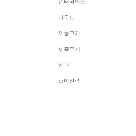
인터페이스
마운트
제품크기
제품무게
전원
소비전력