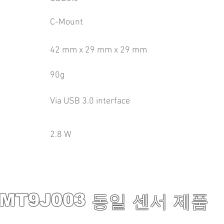
C-Mount
42 mm x 29 mm x 29 mm
90g
Via USB 3.0 interface
2.8 W
MT9J003
동일 센서 제