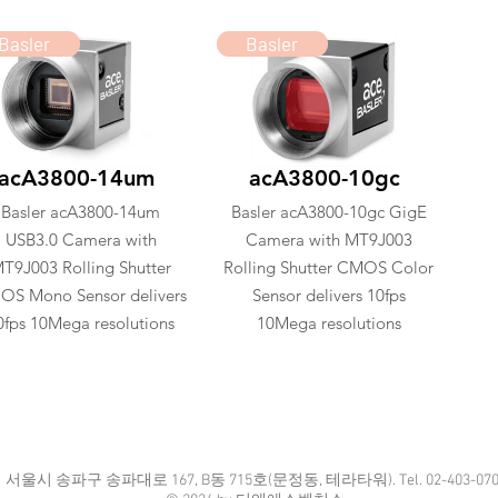
Basler
Basler
acA3800-14um
acA3800-10gc
Basler acA3800-14um
Basler acA3800-10gc GigE
USB3.0 Camera with
Camera with MT9J003
T9J003 Rolling Shutter
Rolling Shutter CMOS Color
S Mono Sensor delivers
Sensor delivers 10fps
0fps 10Mega resolutions
10Mega resolutions
​서울시 송파구 송파대로 167, B동 715호(문정동, 테라타워). Tel. 02-403-070