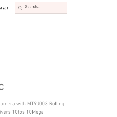
tact
c
amera with MT9J003 Rolling
livers 10fps 10Mega