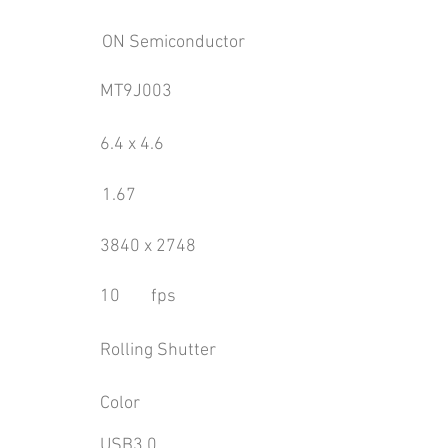
ON Semiconductor
MT9J003
6.4 x 4.6
1.67
3840 x 2748
10
fps
Rolling Shutter
Color
USB3.0