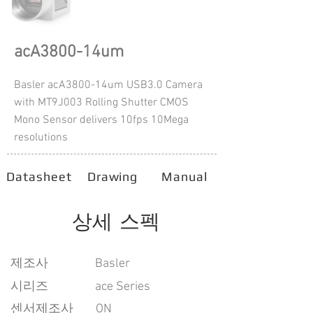
acA3800-14um
Basler acA3800-14um USB3.0 Camera
with MT9J003 Rolling Shutter CMOS
Mono Sensor delivers 10fps 10Mega
resolutions
Datasheet
Drawing
Manual
상세 스펙
​제조사
Basler
시리즈
ace Series
센서제조사
ON