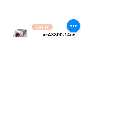
Basler
acA3800-14uc
Basler acA3800-14uc USB3.0 Camera with
MT9J003 Rolling Shutter CMOS Color
Sensor delivers 10fps 10Mega resolutions