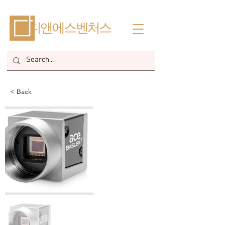
​디앤에스벤처스
< Back