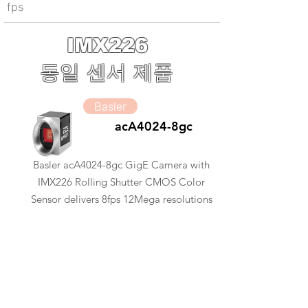
fps
IMX226
동일 센서 제품
Basler
acA4024-8gc
Basler acA4024-8gc GigE Camera with
IMX226 Rolling Shutter CMOS Color
Sensor delivers 8fps 12Mega resolutions