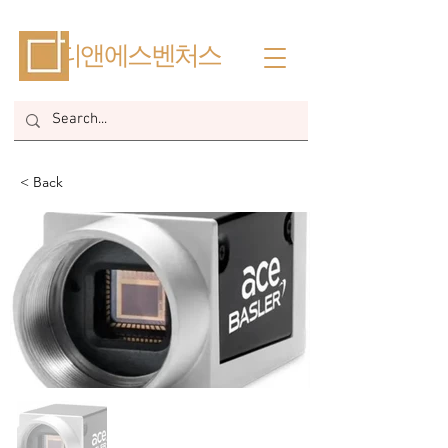
​디앤에스벤처스
< Back