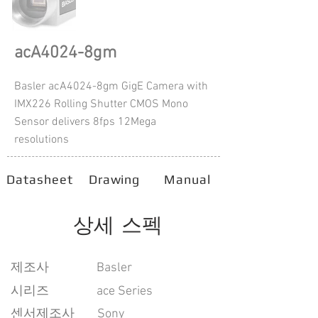
acA4024-8gm
Basler acA4024-8gm GigE Camera with
IMX226 Rolling Shutter CMOS Mono
Sensor delivers 8fps 12Mega
resolutions
Datasheet
Drawing
Manual
상세 스펙
​제조사
Basler
시리즈
ace Series
센서제조사
Sony