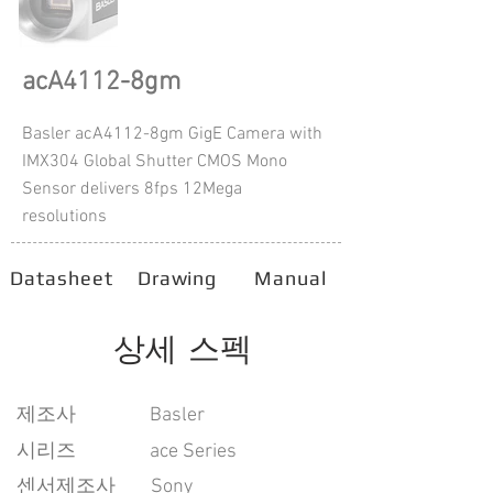
acA4112-8gm
Basler acA4112-8gm GigE Camera with
IMX304 Global Shutter CMOS Mono
Sensor delivers 8fps 12Mega
resolutions
Datasheet
Drawing
Manual
상세 스펙
​제조사
Basler
시리즈
ace Series
센서제조사
Sony