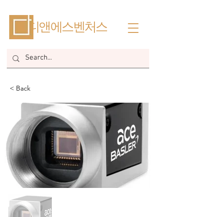
​디앤에스벤처스
< Back