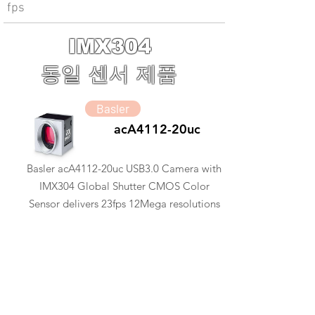
fps
IMX304
동일 센서 제품
Basler
acA4112-20uc
Basler acA4112-20uc USB3.0 Camera with
IMX304 Global Shutter CMOS Color
Sensor delivers 23fps 12Mega resolutions