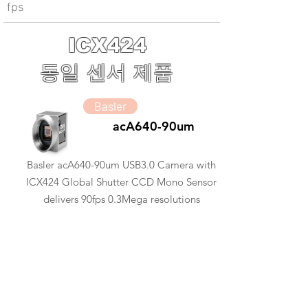
fps
ICX424
동일 센서 제품
Basler
acA640-90um
Basler acA640-90um USB3.0 Camera with
ICX424 Global Shutter CCD Mono Sensor
delivers 90fps 0.3Mega resolutions