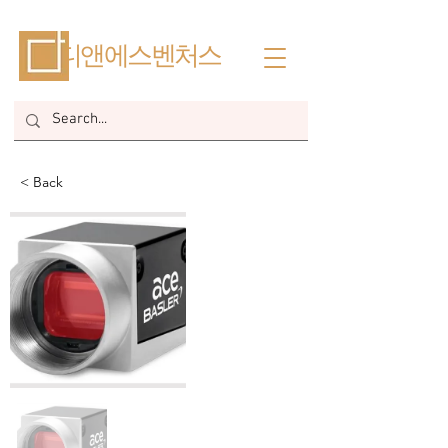
​디앤에스벤처스
< Back