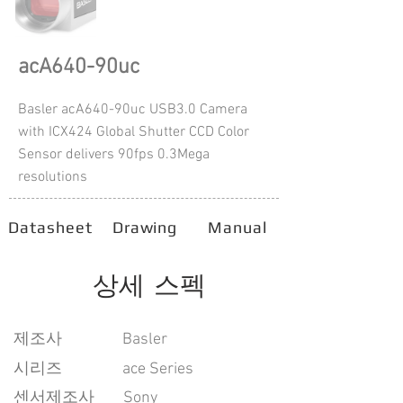
acA640-90uc
Basler acA640-90uc USB3.0 Camera
with ICX424 Global Shutter CCD Color
Sensor delivers 90fps 0.3Mega
resolutions
Datasheet
Drawing
Manual
상세 스펙
​제조사
Basler
시리즈
ace Series
센서제조사
Sony