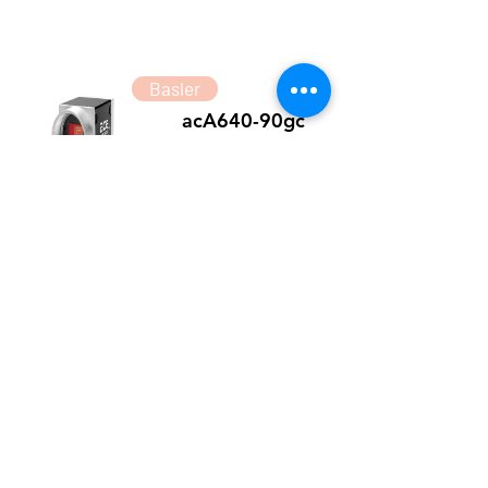
Basler
acA640-90gc
Basler acA640-90gc GigE Camera with
ICX424 Global Shutter CCD Color Sensor
delivers 90fps 0.3Mega resolutions