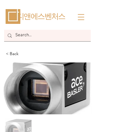
​디앤에스벤처스
< Back