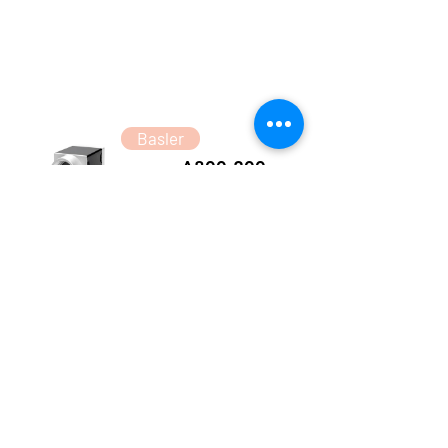
Basler
acA800-200gc
Basler acA800-200gc GigE Camera with
PYTHON 500 Global Shutter CMOS
Color Sensor delivers 240fps 0.5Mega
resolutions