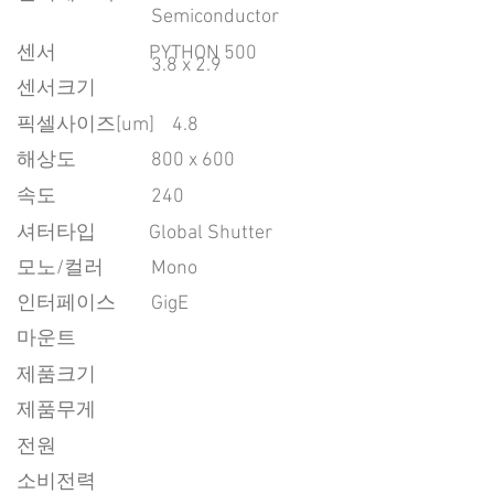
Semiconductor
센서
PYTHON 500
3.8 x 2.9
센서크기
픽셀사이즈[um]
4.8
​해상도
800 x 600
속도
240
​셔터타입
Global Shutter
모노/컬러
Mono
인터페이스
GigE
마운트
제품크기
제품무게
전원
소비전력