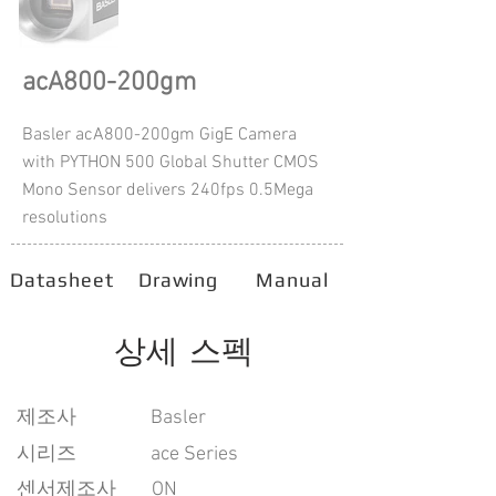
acA800-200gm
Basler acA800-200gm GigE Camera
with PYTHON 500 Global Shutter CMOS
Mono Sensor delivers 240fps 0.5Mega
resolutions
Datasheet
Drawing
Manual
상세 스펙
​제조사
Basler
시리즈
ace Series
센서제조사
ON