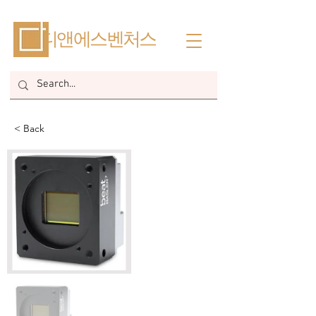
​디앤에스벤처스
< Back