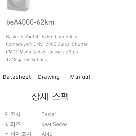
beA4000-62km
Basler beA4000-62km CameraLink
Camera with CMV12000 Global Shutter
CMOS Mono Sensor delivers 62fps
12Mega resolutions
Datasheet
Drawing
Manual
상세 스펙
​제조사
Basler
시리즈
beat Series
센서제조사
AMS