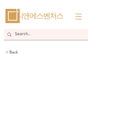
​디앤에스벤처스
< Back