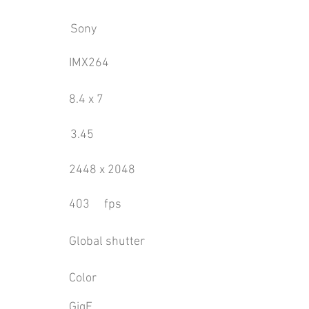
Sony
IMX264
8.4 x 7
3.45
2448 x 2048
403
fps
Global shutter
Color
GigE