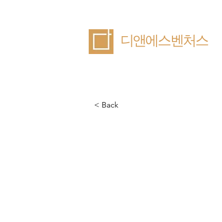
​디앤에스벤처스
< Back