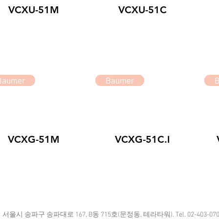
VCXU-51M
VCXU-51C
Baumer
Baumer
VCXG-51M
VCXG-51C.I
​서울시 송파구 송파대로 167, B동 715호(문정동, 테라타워). Tel. 02-403-070