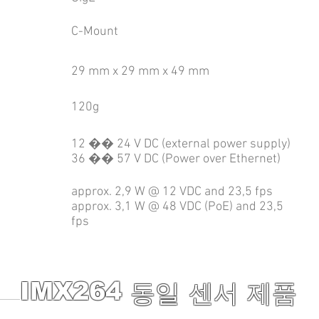
C-Mount
29 mm x 29 mm x 49 mm
120g
12 �� 24 V DC (external power supply)
36 �� 57 V DC (Power over Ethernet)
approx. 2,9 W @ 12 VDC and 23,5 fps
approx. 3,1 W @ 48 VDC (PoE) and 23,5
fps
IMX264
동일 센서 제