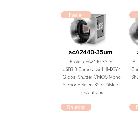
Basler
acA2440-35um
Basler acA2440-35um
Ba
USB3.0 Camera with IMX264
Ca
Global Shutter CMOS Mono
Sh
Sensor delivers 35fps 5Mega
resolutions
Baumer