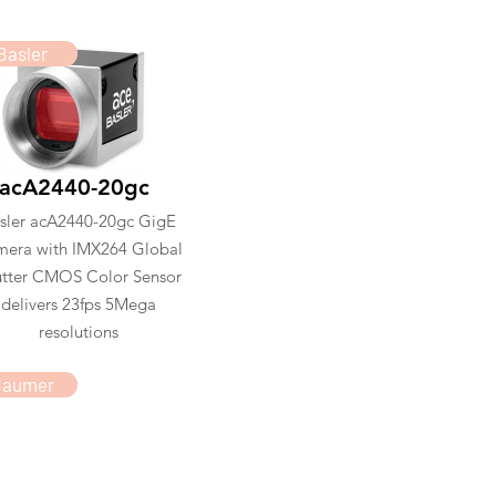
Basler
acA2440-20gc
sler acA2440-20gc GigE
era with IMX264 Global
tter CMOS Color Sensor
delivers 23fps 5Mega
resolutions
Baumer