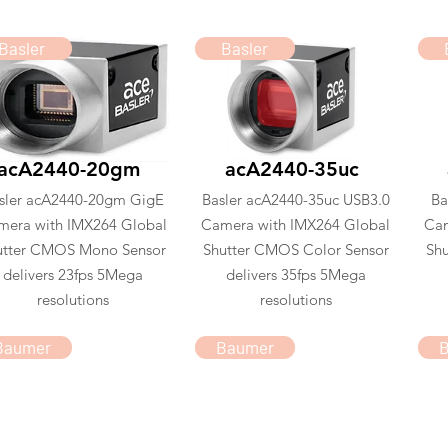
Basler
Basler
acA2440-20gm
acA2440-35uc
sler acA2440-20gm GigE
Basler acA2440-35uc USB3.0
Ba
mera with IMX264 Global
Camera with IMX264 Global
Cam
utter CMOS Mono Sensor
Shutter CMOS Color Sensor
Shu
delivers 23fps 5Mega
delivers 35fps 5Mega
resolutions
resolutions
Baumer
Baumer