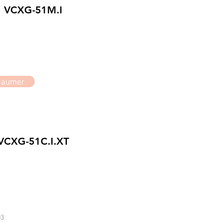
VCXG-51M.I
Baumer
VCXG-51C.I.XT
3