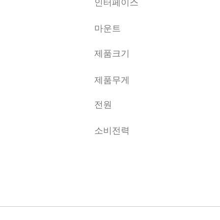
인터페이스
마운트
제품크기
제품무게
전원
소비전력