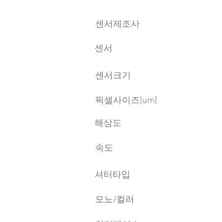
센서제조사
센서
센서크기
픽셀사이즈[um]
​해상도
속도
​셔터타입
모노/컬러