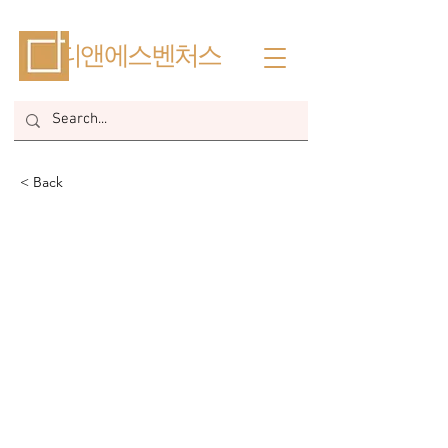
​디앤에스벤처스
< Back