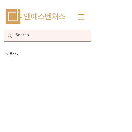
​디앤에스벤처스
< Back