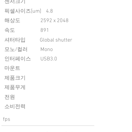
센서크기
픽셀사이즈[um]
4.8
​해상도
2592 x 2048
속도
891
​셔터타입
Global shutter
모노/컬러
Mono
인터페이스
USB3.0
마운트
제품크기
제품무게
전원
소비전력
fps