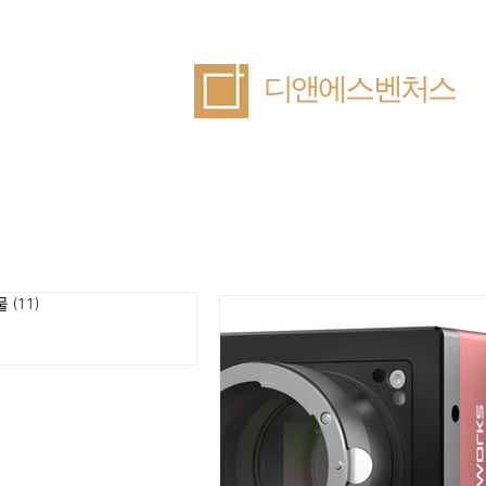
​디앤에스벤처스
물
(11)
게시물 11개
시물 5개
게시물 5개