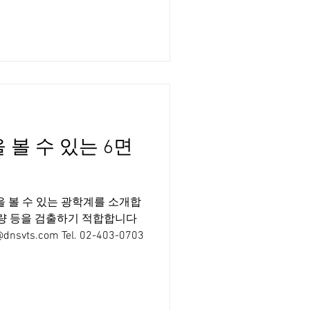
적인 기술 12.7um 픽셀 분
구간 이미지 획득 이물 검출,
 치수측정 등 Large Format
즈&조명 구조 등 쉬운 설치와
좁고 한정적인 공간에 설치 가
와 Light soruce 배터리
, 롤트롤 검사 등 다양하게 적용
 볼 수 있는 6면
 볼 수 있는 광학계를 소개합
불량 등을 검출하기 적합합니다
vts.com Tel. 02-403-0703