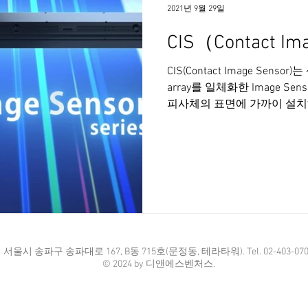
2021년 9월 29일
CIS（Contact Im
CIS(Contact Image Sensor
array를 일체화한 Image S
피사체의 표면에 가까이 설치
상의 취득이 가능합니다. Applica
설치와 컴팩트한 장비구성 가
(수광소자)가 일체화 되어 
설계 혹은 수배할 필요가 없
간단한 부착구조로 되어 있어
영상취득이 가능 최장 196
라인업을 구비하고 있습니다.
선택이 가능합니다. 영상취득
​서울시 송파구 송파대로 167, B동 715호(문정동, 테라타워). Tel. 02-403-070
렌즈,광원,센서가 올인원으로
© 2024 by 디앤에스벤처스.
라인스캔 카메라 시스템과 비
니다. ③왜곡이 적은 균일한 영
득