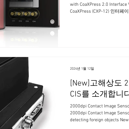
with CoaXPress 2.0 Interf
CoaXPress (CXP-12) 인터페이스의 ams CMV12000
서가 적용되어 12.6 MP 해상
원합니다. High Speed 12 Mega
CoaXPress 2.0 Interface up to
CH Global Shutter CMOS Techn
to 6-line outputs) DSNU and P
Correction Defective Pixel Co
XML based Contro
2024년 1월 12일
[New]고해상도 200
CIS를 소개합니
2000dpi Contact Image Sensor
2000dpi Contact Image Sensor 
detecting foreign objects Ne
Image sensor 손쉬운 설치 공간절약 커스터마이징 높은 해