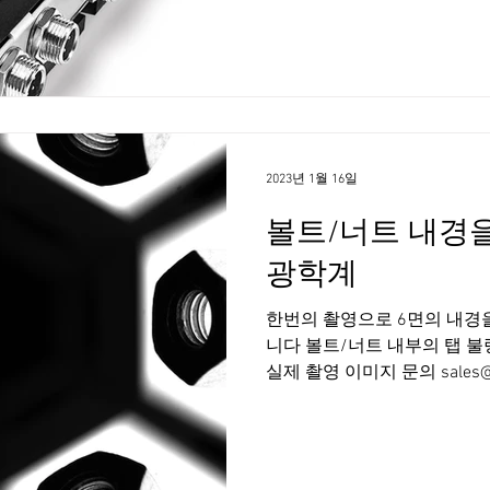
상도와 컴팩트한 사이즈의 독보
해능! 놓치는 픽셀 없이 모든 
결함 검출 요철면등의 표면 검출,
검출을 위한 일체형 센서&렌
유지보수 컴팩트한 사이즈로 
능 Customizing 가능한 스캐닝 길이
필름과, 웨이퍼, PCB, 패브릭
2023년 1월 16일
가능합니다 조명타입은
볼트/너트 내경을
광학계
한번의 촬영으로 6면의 내경을
니다 볼트/너트 내부의 탭 
실제 촬영 이미지 문의 sales@dns