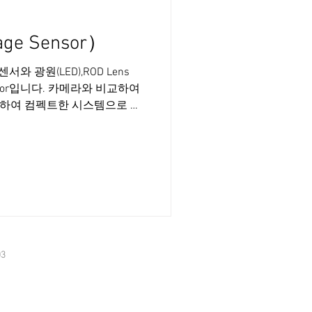
age Sensor）
)는 센서와 광원(LED),ROD Lens
ensor입니다. 카메라와 비교하여
하여 컴펙트한 시스템으로 영
tion Examples : ① 간단한
능 올인원으로 렌즈 광원 센서
있어 렌즈 광원등을 개별적으로
습니다. 심플한 케이스 형태와
 설치가 간편합니다 ②긴 폭의
0mm까지의 영상취득폭을 가진
 용도에 맞추어 영상취득폭의
 가능폭에 맟주어 제품 내부에
3
 채용되어 있기 때문에 복수의
교하여 설치 및 조정이 간편합
상취득이 가능 1:1 각 영상취