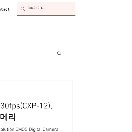
tact
30fps(CXP-12),
 카메라
solution CMOS Digital Camera