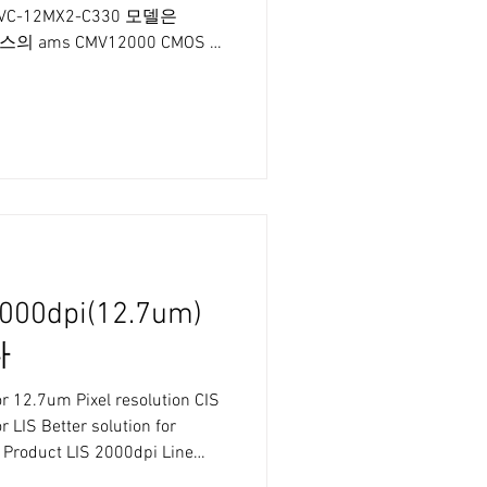
ace VC-12MX2-C330 모델은
 CMOS 센
도와 330fps 프레임 속도를 지
pixel CMOS Image Sensor
 335 fps at 50 Gbps using 4
ology Multi-strobe Control (up
RNU Correction Flat Field
rrection GenICam Compatible -
0dpi(12.7um)
다
 12.7um Pixel resolution CIS
LIS Better solution for
w Product LIS 2000dpi Line